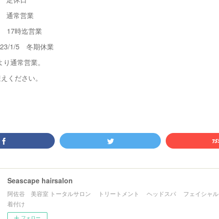
(木） 通常営業
(金) 17時迄営業
2023/1/5 冬期休業
金）より通常営業。
迎えください。
Seascape hairsalon
阿佐谷 美容室 トータルサロン トリートメント ヘッドスパ フェイシ
着付け
フォロー