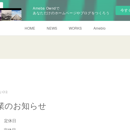
Ameba Owndで
今す
あなただけのホームページやブログをつくろう
HOME
NEWS
WORKS
Ameblo
4:02
業のお知らせ
(火) 定休日
(水） 定休日