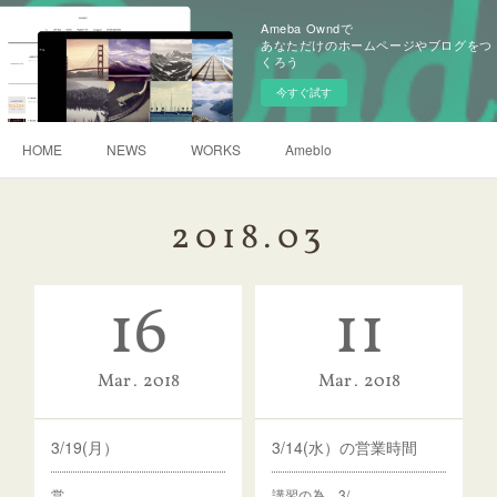
Ameba Owndで
あなただけのホームページやブログをつ
くろう
今すぐ試す
HOME
NEWS
WORKS
Ameblo
2018
.
03
16
11
Mar
2018
Mar
2018
3/19(月）
3/14(水）の営業時間
営…
講習の為 3/…